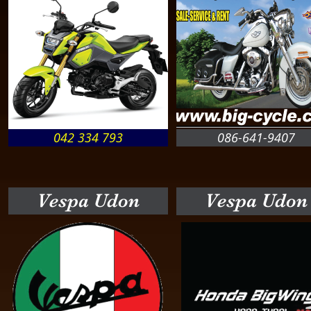
042 334 793
086-641-9407
Vespa Udon
Vespa Udon
Vespa Udon