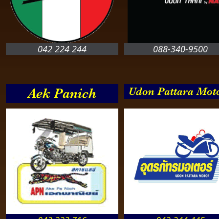
042 224 244
088-340-9500
Udon Pattara Mot
Aek Panich